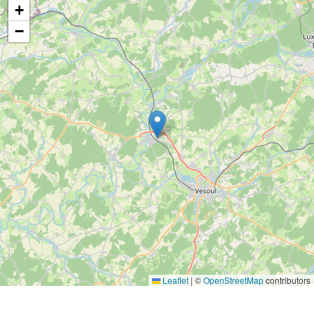
+
−
Leaflet
|
©
OpenStreetMap
contributors