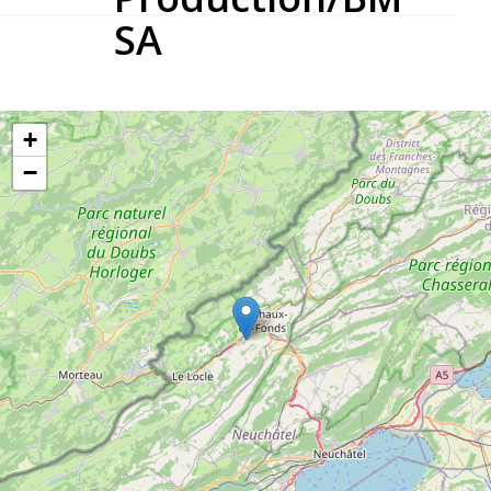
SA
+
−