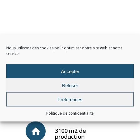
2 Route de Villers le
Nous utilisons des cookies pour optimiser notre site web et notre
Lac - 25500 Les Fins -
service.
France
Accepter
+33 (0) 3 81 67 67 97
Refuser
Préférences
Plus de 110
personnes
Politique de confidentialité
3100 m2 de
production