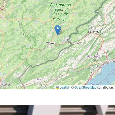
Leaflet
|
©
OpenStreetMap
contributors