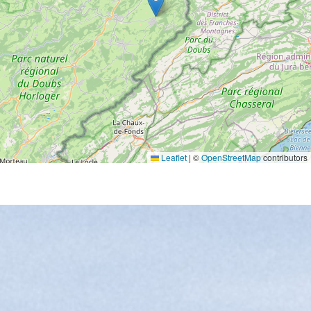
Leaflet
|
©
OpenStreetMap
contributors